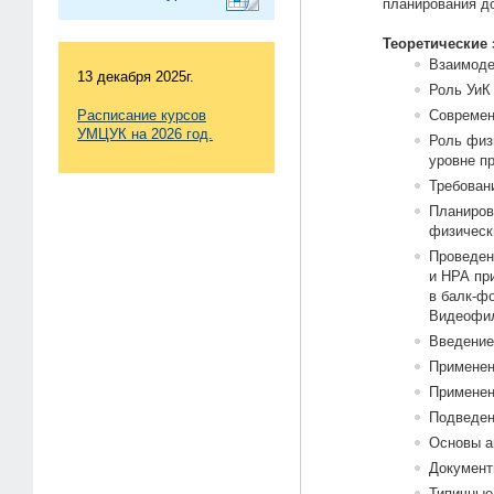
планирования до
Теоретические 
Взаимоде
13 декабря 2025г.
Роль УиК
Расписание курсов
Современ
УМЦУК на 2026 год.
Роль физ
уровне п
Требован
Планиров
физическ
Проведен
и НРА пр
в балк-ф
Видеофил
Введение
Применен
Применен
Подведен
Основы а
Документ
Типичные