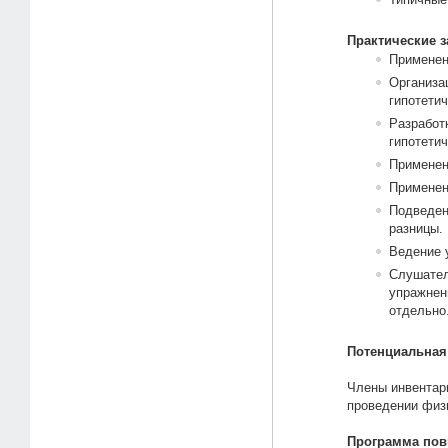
Практические з
Применен
Организа
гипотети
Разработ
гипотети
Применен
Применен
Подведен
разницы.
Ведение 
Слушател
упражнен
отдельно
Потенциальная
Члены инвентари
проведении физ
Программа по