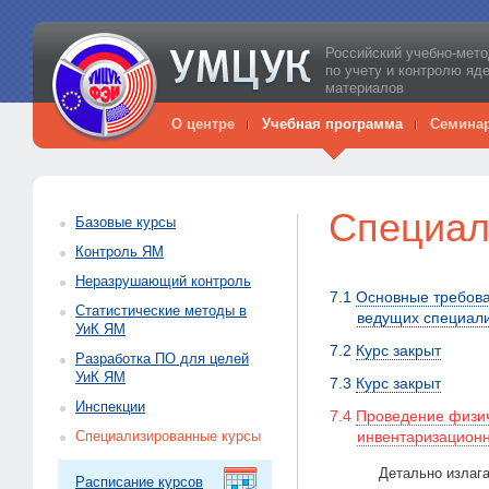
Российский учебно-мето
по учету и контролю яд
материалов
О центре
Учебная программа
Семина
Специал
Базовые курсы
Контроль ЯМ
Неразрушающий контроль
7.1
Основные требован
Статистические методы в
ведущих специали
УиК ЯМ
7.2
Курс закрыт
Разработка ПО для целей
УиК ЯМ
7.3
Курс закрыт
Инспекции
7.4
Проведение физич
Специализированные курсы
инвентаризационн
Детально излаг
Расписание курсов