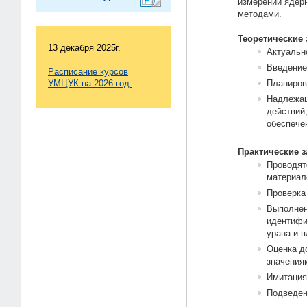
измерений ядер
методами.
Теоретические 
13 декабря 2025г.
Актуальн
Введение
Расписание курсов
УМЦУК на 2026 год.
Планиров
Надлежащ
действий
обеспече
Практические з
Проводят
материал
Проверка
Выполнен
идентифи
урана и п
Оценка д
значения
Имитация 
Подведен