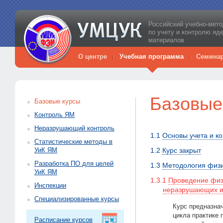
Российский учебно-мето
по учету и контролю яд
материалов
О центре
Учебная программа
Семина
Базовые
Базовые курсы
Контроль ЯМ
Неразрушающий контроль
1.1
Основы учета и к
Статистические методы в
УиК ЯМ
1.2
Курс закрыт
Разработка ПО для целей
1.3
Методология физи
УиК ЯМ
1.3.1
Проведение физ
Инспекции
неразрушающих и
Специализированные курсы
Курс предназна
цикла практике
Расписание курсов